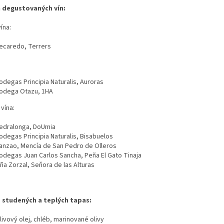
 degustovaných vín:
ína:
ecaredo, Terrers
:
odegas Principia Naturalis, Auroras
odega Otazu, 1HA
vína:
edralonga, DoUmia
odegas Principia Naturalis, Bisabuelos
anzao, Mencía de San Pedro de Olleros
odegas Juan Carlos Sancha, Peña El Gato Tinaja
iña Zorzal, Seňora de las Alturas
 studených a teplých tapas:
livový olej, chléb, marinované olivy