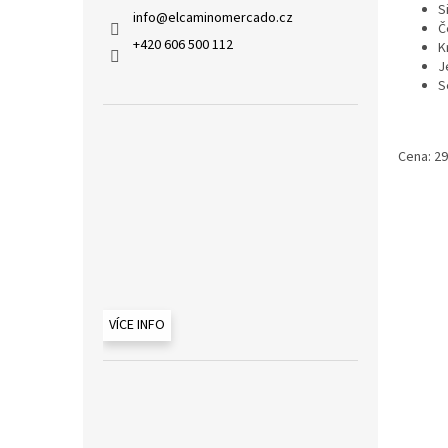
S
info
@
elcaminomercado.cz
Č
+420 606 500 112
K
J
S
Cena: 2
VÍCE INFO