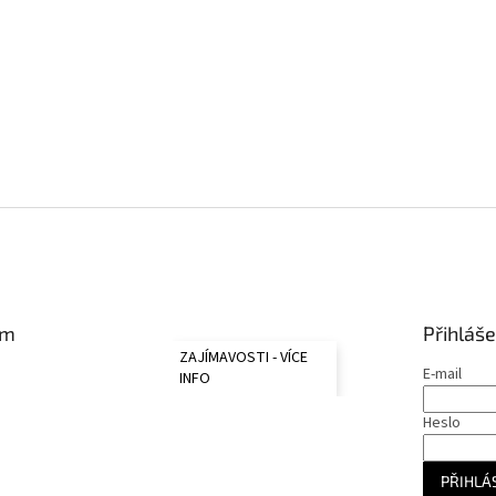
am
Přihláše
ZAJÍMAVOSTI - VÍCE
E-mail
INFO
Heslo
PŘIHLÁS