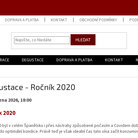
DOPRAVA A PLATBA
KONTAKT
OBCHODNÍ PODMÍNKY
POD
HLEDAT
URACE
DEGUSTACE
DOPRAVA A PLATBA
KONTAKT
N
ustace - Ročník 2020
zna 2026, 18:00
k 2020
0 byl v celém Španělsku i přes nástrahy způsobené počasím a Covidem dobr
do optimální kondice. Právě teď je však idealní čas tato vína začít konzumova