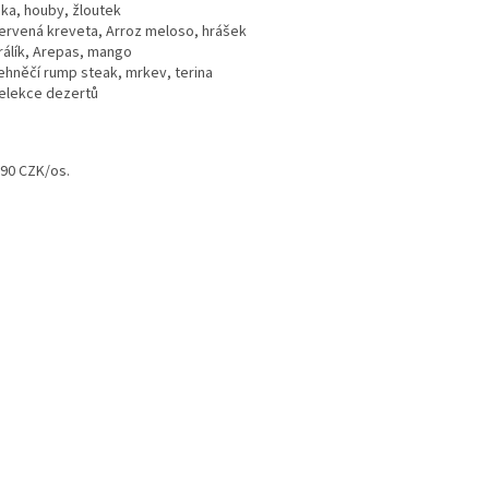
ika, houby, žloutek
ervená kreveta, Arroz meloso, hrášek
rálík, Arepas, mango
ehněčí rump steak, mrkev, terina
elekce dezertů
990 CZK/os.