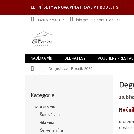
Přejít
LETNÍ SETY A NOVÁ VÍNA PRÁVĚ V PRODEJI 🍷
na
obsah
+420 606 500 112
info@elcaminomercado.cz
NABÍDKA VÍN
DELIKATESY
VOUCHERY - RESTA
Domů
Degustace - Ročník 2020
P
Deg
o
Přeskočit
s
Kategorie
kategorie
10. bře
t
r
NABÍDKA VÍN
Roční
a
Šumivá vína
n
Rok 202
Bílá vína
n
dostala 
í
Červená vína