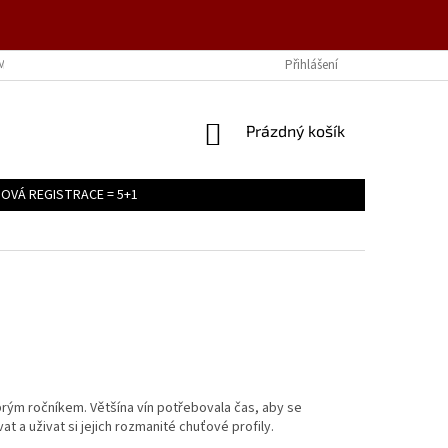
MÍNKY OCHRANY OSOBNÍCH ÚDAJŮ
Přihlášení
NÁKUPNÍ
Prázdný košík
KOŠÍK
OVÁ REGISTRACE = 5+1
ým ročníkem. Většína vín potřebovala čas, aby se
t a uživat si jejich rozmanité chuťové profily.