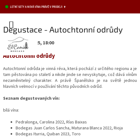
Přejít
LETNÍ SETY A NOVÁ VÍNA PRÁVĚ V PRODEJI 🍷
na
obsah
NÁKUPNÍ
Degustace - Autochtonní odrůdy
KOŠÍK
25. listopad 2025, 18:00
Autochtonní odrůdy
Autochtonní odrůda je vinná réva, která pochází z určitého regionu a je
tam pěstována po staletí a nikde jinde se nevyskytuje, což dává vínům
nezaměnitelný charakter. A právě Španělsko je na světě jednou
hlavních velmocí v používání těchto původních odrůd.
Seznam degustovaných vín:
bílá vína:
Pedralonga, Carolina 2022, Rías Baixas
Bodegas Juan Carlos Sancha, Maturana Blanca 2022, Rioja
Bodegas Iturria
, Quiban 2023, Toro