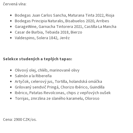
červená vína:
Bodegas Juan Carlos Sancha, Maturana Tinta 2022, Rioja
Bodegas Principia Naturalis
, Bisabuelos 2020, Arribes
GarageWine, Garnacha Tintorera 2021, Castilla-La Mancha
Casar de Burbia, Tebaida 2018, Bierzo
Valdespino, Solera 1842, Jeréz
Selekce studených a teplých tapas:
Olivový olej, chléb, marinované olivy
Salmón a la Ribereña
Artyčok, celerový jus, Tortilla, holandská omáčka
Grilovaný sendvič Pringá, Chorizo Ibérico, Guindilla
Ibérico, Patatas Revolconas, chips z vepřových oušek
Torrijas, zmrzlina ze slaného karamelu, Oloroso
Cena: 2900 CZK/os.