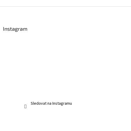
Z
á
p
a
Instagram
t
í
Sledovat na Instagramu