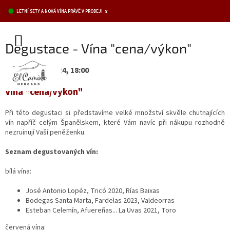
Přejít
LETNÍ SETY A NOVÁ VÍNA PRÁVĚ V PRODEJI 🍷
na
obsah
NÁKUPNÍ
Degustace - Vína "cena/výkon"
KOŠÍK
26. listopad 2024, 18:00
Vína "cena/výkon"
Při této degustaci si představíme velké množství skvěle chutnajících
vín napříč celým Španělskem, které Vám navíc při nákupu rozhodně
nezruinují Vaší peněženku.
Seznam degustovaných vín:
bílá vína:
José Antonio Lopéz, Tricó 2020, Rías Baixas
Bodegas Santa Marta, Fardelas 2023, Valdeorras
Esteban Celemín, Afuereñas... La Uvas 2021, Toro
červená vína: