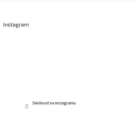
Z
á
p
a
Instagram
t
í
Sledovat na Instagramu