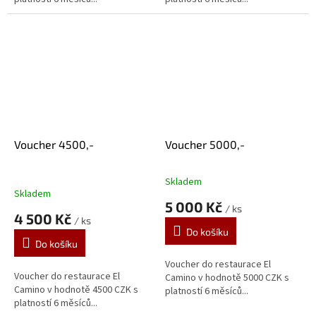
Voucher 4500,-
Voucher 5000,-
Skladem
Průměrné
Skladem
hodnocení
5 000 Kč
/ ks
produktu
4 500 Kč
/ ks
je
Do košíku
5,0
Do košíku
z
5
Voucher do restaurace El
Voucher do restaurace El
hvězdiček.
Camino v hodnotě 5000 CZK s
Camino v hodnotě 4500 CZK s
platností 6 měsíců...
platností 6 měsíců...