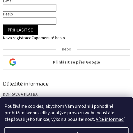
E-mail
Heslo
PŘIHLÁSIT SE
Nová registrace
Zapomenuté heslo
nebo
Přihlásit se přes Google
Důležité informace
DOPRAVA A PLATBA
KONTAKT
Používáme cookies, abychom Vám umožnili pohodlné
Obchodní podmínky
prohlížení webu a díky analýze provozu webu neustále
Podmínky ochrany osobních údajů
zlepšovali jeho funkce, výkon a použitelnost.
Více informací