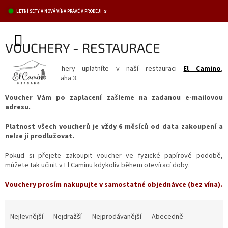
Přejít
LETNÍ SETY A NOVÁ VÍNA PRÁVĚ V PRODEJI 🍷
na
obsah
NÁKUPNÍ
VOUCHERY - RESTAURACE
KOŠÍK
Zakoupené vouchery uplatníte v naší restauraci
El Camino
,
Jagellonská 10, Praha 3.
Voucher Vám po zaplacení zašleme na zadanou e-mailovou
adresu.
P
latnost všech voucherů je vždy 6 měsíců od data zakoupení a
nelze jí prodlužovat.
Pokud si přejete zakoupit voucher ve fyzické papírové podobě,
můžete tak učinit v El Caminu kdykoliv během otevírací doby.
Vouchery prosím nakupujte v samostatné objednávce (bez vína).
Ř
a
Nejlevnější
Nejdražší
Nejprodávanější
Abecedně
z