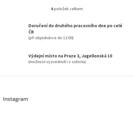
6
položek celkem
O
v
l
Doručení do druhého pracovního dne po celé
á
ČR
d
(při objednávce do 12:00)
a
c
í
Výdejní místo na Praze 3, Jagellonská 10
p
(možnost vyzvednutí i v sobotu)
r
v
k
Z
y
á
v
ý
p
p
a
Instagram
i
t
s
í
u