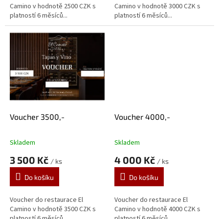
hvězdiček.
hvězdiček.
Camino v hodnotě 2500 CZK s
Camino v hodnotě 3000 CZK s
platností 6 měsíců...
platností 6 měsíců...
Voucher 3500,-
Voucher 4000,-
Skladem
Skladem
Průměrné
Průměrné
hodnocení
hodnocení
3 500 Kč
4 000 Kč
/ ks
/ ks
produktu
produktu
je
je
Do košíku
Do košíku
5,0
5,0
z
z
5
5
Voucher do restaurace El
Voucher do restaurace El
hvězdiček.
hvězdiček.
Camino v hodnotě 3500 CZK s
Camino v hodnotě 4000 CZK s
platností 6 měsíců...
platností 6 měsíců...