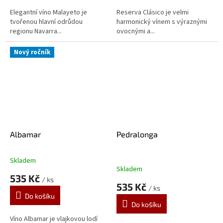
Elegantní víno Malayeto je
Reserva Clásico je velmi
tvořenou hlavní odrůdou
harmonický vínem s výraznými
regionu Navarra...
ovocnými a...
Nový ročník
Albamar
Pedralonga
Skladem
Průměrné
Skladem
hodnocení
535 Kč
/ ks
produktu
535 Kč
/ ks
je
Do košíku
5,0
Do košíku
z
5
Víno Albamar je vlajkovou lodí