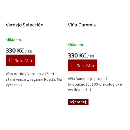
Verdejo Selección
Viňa Dammis
Skladem
Průměrné
Skladem
hodnocení
330 Kč
/ ks
produktu
330 Kč
/ ks
je
Do košíku
5,0
Do košíku
z
5
Víno odrůdy Verdejo z 25 let
Viña Dammis je projekt
hvězdiček.
staré vinice z regionu Rueda. Má
budoucnosti, 100% ekologické
výraznou...
Verdejo s 5-ti...
Výprodej