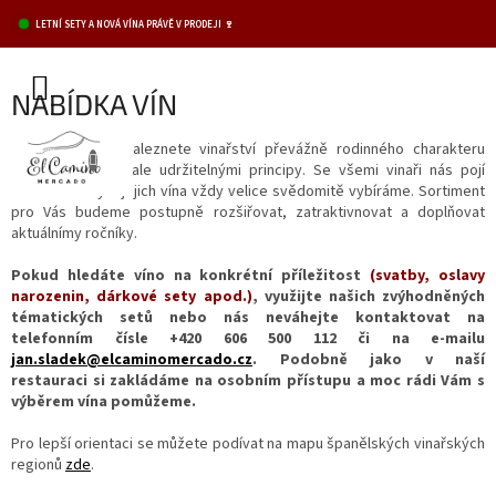
Přejít
LETNÍ SETY A NOVÁ VÍNA PRÁVĚ V PRODEJI 🍷
na
obsah
NÁKUPNÍ
NABÍDKA VÍN
KOŠÍK
V naší nabídce naleznete vinařství převážně rodinného charakteru
hospodařící s trvale udržitelnými principy. Se všemi vinaři nás pojí
osobní vztahy a jejich vína vždy velice svědomitě vybíráme. Sortiment
pro Vás budeme postupně rozšiřovat, zatraktivnovat a doplňovat
aktuálnímy ročníky.
Pokud hledáte víno na konkrétní příležitost
(svatby, oslavy
narozenin, dárkové sety apod.)
, využijte našich zvýhodněných
tématických setů nebo nás neváhejte kontaktovat na
telefonním čísle +420 606 500 112 či na e-mailu
jan.sladek@elcaminomercado.cz
. Podobně jako v naší
restauraci si zakládáme na osobním přístupu a moc rádi Vám s
výběrem vína pomůžeme.
Pro lepší orientaci se můžete podívat na mapu španělských vinařských
regionů
zde
.