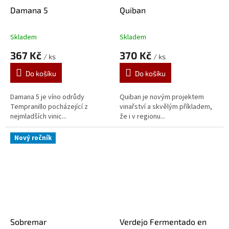
Damana 5
Quiban
Skladem
Skladem
Průměrné
Průměrné
hodnocení
hodnocení
367 Kč
370 Kč
/ ks
/ ks
produktu
produktu
je
je
Do košíku
Do košíku
5,0
5,0
z
z
5
5
Damana 5 je víno odrůdy
Quiban je novým projektem
hvězdiček.
hvězdiček.
Tempranillo pocházející z
vinařství a skvělým příkladem,
nejmladších vinic...
že i v regionu...
Nový ročník
Sobremar
Verdejo Fermentado en