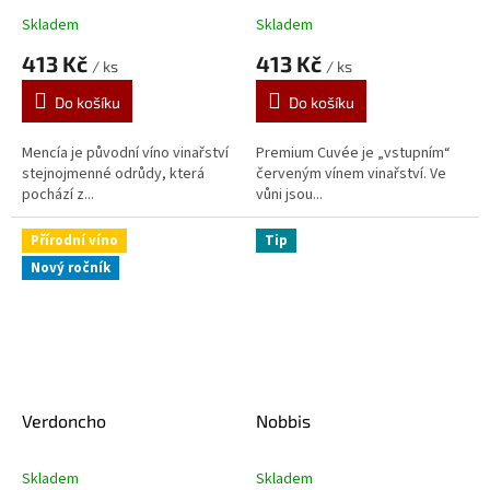
Skladem
Skladem
Průměrné
Průměrné
hodnocení
hodnocení
413 Kč
413 Kč
/ ks
/ ks
produktu
produktu
je
je
Do košíku
Do košíku
5,0
5,0
z
z
5
5
Mencía je původní víno vinařství
Premium Cuvée je „vstupním“
hvězdiček.
hvězdiček.
stejnojmenné odrůdy, která
červeným vínem vinařství. Ve
pochází z...
vůni jsou...
Přírodní víno
Tip
Nový ročník
Verdoncho
Nobbis
Skladem
Skladem
Průměrné
Průměrné