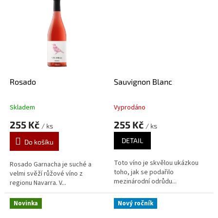
Rosado
Sauvignon Blanc
Skladem
Vyprodáno
Průměrné
Průměrné
hodnocení
hodnocení
255 Kč
255 Kč
/ ks
/ ks
produktu
produktu
je
je
DETAIL
Do košíku
5,0
5,0
z
z
Toto víno je skvělou ukázkou
5
5
Rosado Garnacha je suché a
toho, jak se podařilo
hvězdiček.
hvězdiček.
velmi svěží růžové víno z
mezinárodní odrůdu...
regionu Navarra. V...
Novinka
Nový ročník