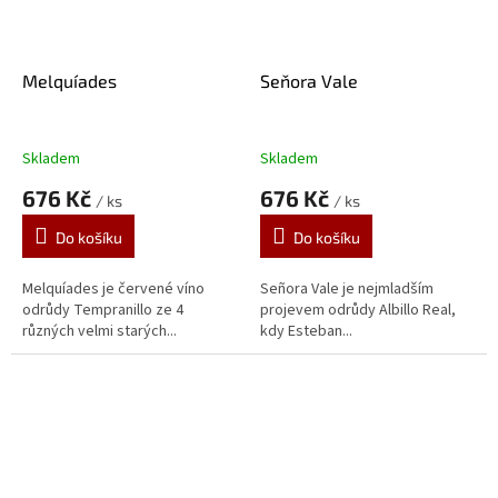
Melquíades
Seňora Vale
Skladem
Skladem
676 Kč
676 Kč
/ ks
/ ks
Do košíku
Do košíku
Melquíades je červené víno
Señora Vale je nejmladším
odrůdy Tempranillo ze 4
projevem odrůdy Albillo Real,
různých velmi starých...
kdy Esteban...