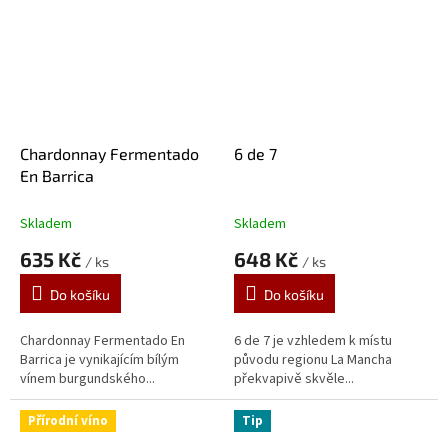
Chardonnay Fermentado
6 de 7
En Barrica
Skladem
Skladem
635 Kč
648 Kč
/ ks
/ ks
Do košíku
Do košíku
Chardonnay Fermentado En
6 de 7 je vzhledem k místu
Barrica je vynikajícím bílým
původu regionu La Mancha
vínem burgundského...
překvapivě skvěle...
Přírodní víno
Tip