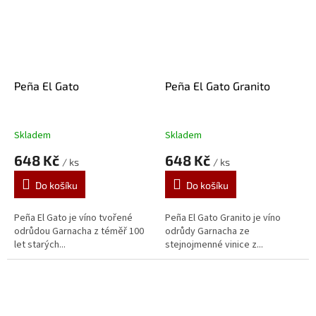
Peña El Gato
Peña El Gato Granito
Skladem
Skladem
648 Kč
648 Kč
/ ks
/ ks
Do košíku
Do košíku
Peña El Gato je víno tvořené
Peña El Gato Granito je víno
odrůdou Garnacha z téměř 100
odrůdy Garnacha ze
let starých...
stejnojmenné vinice z...