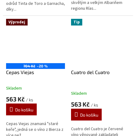
skvělým a velkým Albariňem
odrůd Tinta de Toro a Garnacha,
regionu Rías...
díky...
Výprodej
Tip
704 Kč
–20 %
Cepas Viejas
Cuatro del Cuatro
Skladem
Průměrné
Skladem
hodnocení
563 Kč
/ ks
produktu
563 Kč
/ ks
je
Do košíku
5,0
Do košíku
z
5
Cepas Viejas znamaná "staré
Cuatro del Cuatro je červené
hvězdiček.
keře", jedná se o víno z Bierza z
víno věnované zakladateli
více než...