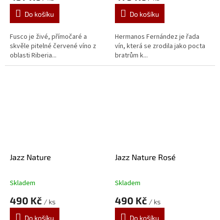
Do košíku
Do košíku
Fusco je živé, přímočaré a
Hermanos Fernández je řada
skvěle pitelné červené víno z
vín, která se zrodila jako pocta
oblasti Riberia...
bratrům k...
Jazz Nature
Jazz Nature Rosé
Skladem
Skladem
Průměrné
Průměrné
hodnocení
hodnocení
490 Kč
490 Kč
/ ks
/ ks
produktu
produktu
je
je
Do košíku
Do košíku