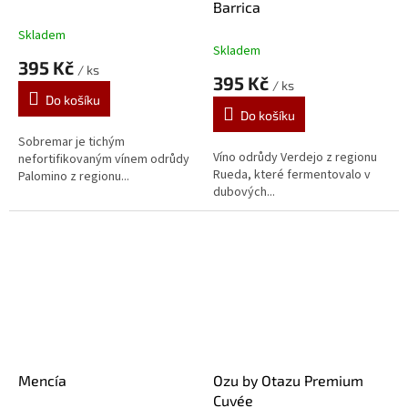
Barrica
Skladem
Průměrné
Skladem
hodnocení
395 Kč
/ ks
produktu
395 Kč
/ ks
je
Do košíku
5,0
Do košíku
z
5
Sobremar je tichým
Víno odrůdy Verdejo z regionu
hvězdiček.
nefortifikovaným vínem odrůdy
Rueda, které fermentovalo v
Palomino z regionu...
dubových...
Mencía
Ozu by Otazu Premium
Cuvée