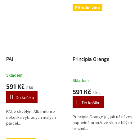
Přírodní víno
PAI
Principia Orange
Skladem
Průměrné
Skladem
hodnocení
591 Kč
/ ks
produktu
591 Kč
/ ks
je
Do košíku
5,0
Do košíku
z
5
PAI je skvělým Albariňem z
Principia Orange je, jak už název
hvězdiček.
několika vybraných malých
napovídá oranžové víno z bílých
parcel...
hroznů...