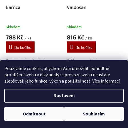
Barrica
Valdosan
Skladem
Skladem
788 Kč
816 Kč
/ ks
/ ks
Do košíku
Do košíku
Barrica je víno jak již název
Valdosan pochází ze
napovídá zrající v sudech, které
stejnojmenné vinice s
Používáme cookies, abychom Vám umožnili pohodlné
skvěle...
průměrným stářím keřů...
prohlížení webu a díky analýze provozu webu neustále
zlepšovali jeho funkce, výkon a použitelnost.
Více informací
Nový ročník
Nastavení
Odmítnout
Souhlasím