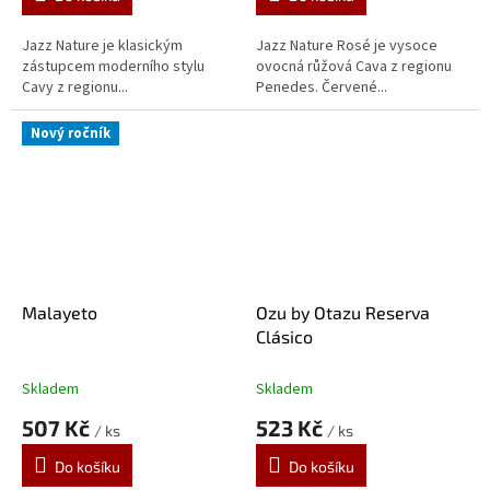
5,0
5,0
z
z
5
5
Jazz Nature je klasickým
Jazz Nature Rosé je vysoce
hvězdiček.
hvězdiček.
zástupcem moderního stylu
ovocná růžová Cava z regionu
Cavy z regionu...
Penedes. Červené...
Nový ročník
Malayeto
Ozu by Otazu Reserva
Clásico
Skladem
Skladem
507 Kč
523 Kč
/ ks
/ ks
Do košíku
Do košíku