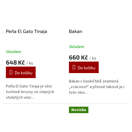
Peña El Gato Tinaja
Bakan
Skladem
Průměrné
Skladem
hodnocení
660 Kč
/ ks
produktu
648 Kč
/ ks
je
Do košíku
5,0
Do košíku
z
5
Bakan v baskičtině znamená
Peña El Gato Tinaja je víno
hvězdiček.
„vzácnost“ a přesné takové je i
tvořené hrozny ze stejných
toto víno...
stoletých vinic...
Novinka