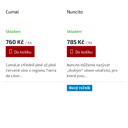
Cumal
Nuncito
Skladem
Skladem
760 Kč
785 Kč
/ ks
/ ks
Do košíku
Do košíku
Cumal je středně plné až plné
Nuncito můžeme nazývat
červené víno z regionu Tierra
„druhým“ vínem vinařství, pro
de Léon....
které jsou...
Nový ročník