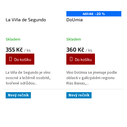
451 Kč
–20 %
La Viña de Segundo
DoUmia
Skladem
Skladem
355 Kč
360 Kč
/ ks
/ ks
Do košíku
Do košíku
La Viña de Segundo je víno
Víno DoUmia se jmenuje podle
ovocné a ležérně osobité,
oblasti v galícijském regionu
tvořené odrůdou...
Rías Baixas,...
Nový ročník
Nový ročník