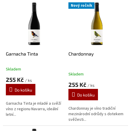
V
r
Nový ročník
ý
o
p
d
i
u
s
k
p
t
r
ů
o
d
Garnacha Tinta
Chardonnay
u
k
Skladem
Průměrné
t
Skladem
hodnocení
255 Kč
ů
/ ks
produktu
255 Kč
/ ks
je
Do košíku
5,0
Do košíku
z
5
Garnacha Tinta je mladé a svěží
Chardonnay je víno tradiční
hvězdiček.
víno z regionu Navarra, ideální
mezinárodní odrůdy s dotekem
letní...
svěžesti...