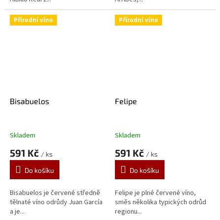
Přírodní víno
Přírodní víno
Bisabuelos
Felipe
Skladem
Skladem
591 Kč
591 Kč
/ ks
/ ks
Do košíku
Do košíku
Bisabuelos je červené středně
Felipe je plné červené víno,
tělnaté víno odrůdy Juan García
směs několika typických odrůd
a je...
regionu...