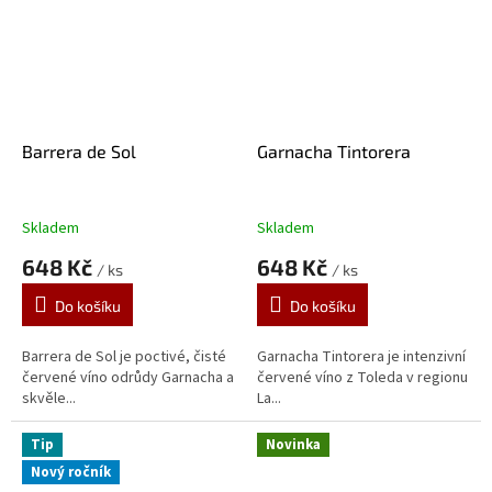
Barrera de Sol
Garnacha Tintorera
Skladem
Skladem
648 Kč
648 Kč
/ ks
/ ks
Do košíku
Do košíku
Barrera de Sol je poctivé, čisté
Garnacha Tintorera je intenzivní
červené víno odrůdy Garnacha a
červené víno z Toleda v regionu
skvěle...
La...
Tip
Novinka
Nový ročník