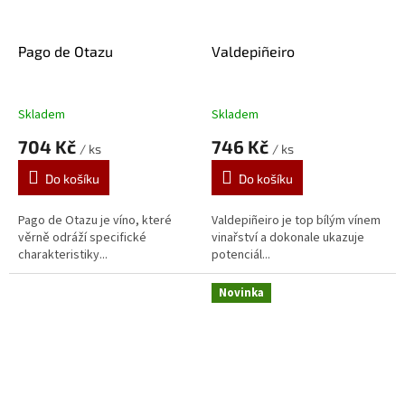
Pago de Otazu
Valdepiñeiro
Skladem
Skladem
704 Kč
746 Kč
/ ks
/ ks
Do košíku
Do košíku
Pago de Otazu je víno, které
Valdepiñeiro je top bílým vínem
věrně odráží specifické
vinařství a dokonale ukazuje
charakteristiky...
potenciál...
Novinka