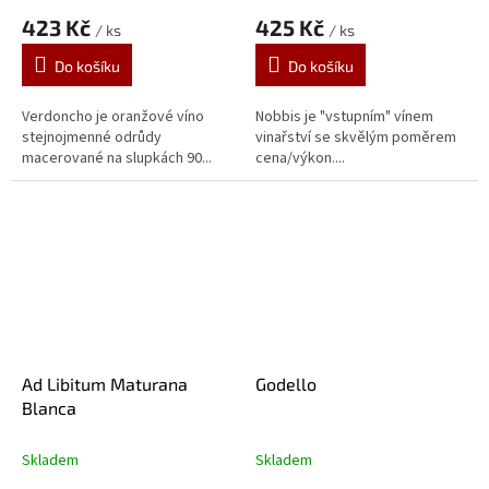
hodnocení
hodnocení
423 Kč
425 Kč
/ ks
/ ks
produktu
produktu
je
je
Do košíku
Do košíku
5,0
5,0
z
z
5
5
Verdoncho je oranžové víno
Nobbis je "vstupním" vínem
hvězdiček.
hvězdiček.
stejnojmenné odrůdy
vinařství se skvělým poměrem
macerované na slupkách 90...
cena/výkon....
Ad Libitum Maturana
Godello
Blanca
Skladem
Skladem