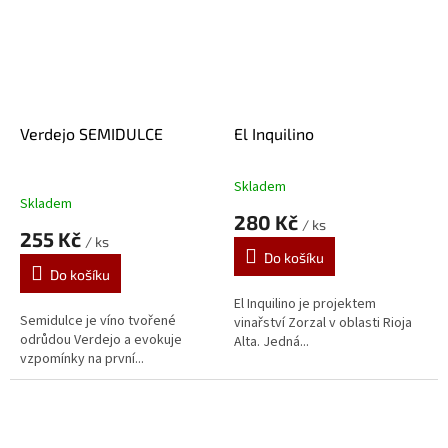
Verdejo SEMIDULCE
El Inquilino
Skladem
Průměrné
Skladem
hodnocení
280 Kč
/ ks
produktu
255 Kč
/ ks
je
Do košíku
5,0
Do košíku
z
5
El Inquilino je projektem
Semidulce je víno tvořené
hvězdiček.
vinařství Zorzal v oblasti Rioja
odrůdou Verdejo a evokuje
Alta. Jedná...
vzpomínky na první...