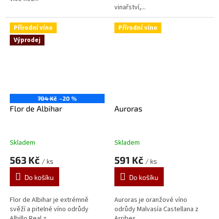
vinařství,...
Přírodní víno
Přírodní víno
Výprodej
704 Kč
–20 %
Flor de Albihar
Auroras
Skladem
Skladem
563 Kč
591 Kč
/ ks
/ ks
Do košíku
Do košíku
Flor de Albihar je extrémně
Auroras je oranžové víno
svěží a pitelné víno odrůdy
odrůdy Malvasía Castellana z
Albillo Real z...
Arribes,...