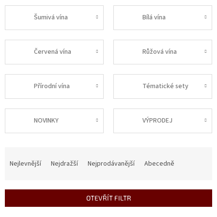
Šumivá vína
Bílá vína
Červená vína
Růžová vína
Přírodní vína
Tématické sety
NOVINKY
VÝPRODEJ
Ř
a
Nejlevnější
Nejdražší
Nejprodávanější
Abecedně
z
e
n
OTEVŘÍT FILTR
í
p