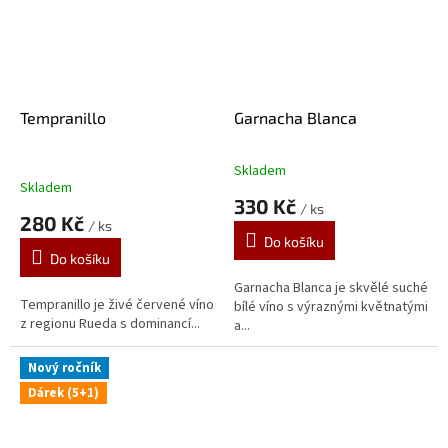
Tempranillo
Garnacha Blanca
Skladem
Průměrné
Skladem
hodnocení
330 Kč
/ ks
produktu
280 Kč
/ ks
je
Do košíku
5,0
Do košíku
z
5
Garnacha Blanca je skvělé suché
Tempranillo je živé červené víno
hvězdiček.
bílé víno s výraznými květnatými
z regionu Rueda s dominancí...
a...
Nový ročník
Dárek (5+1)