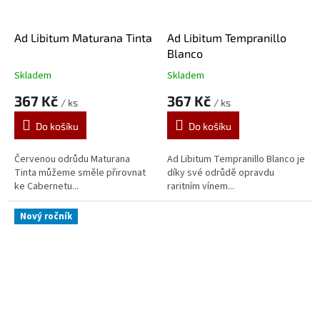
Ad Libitum Maturana Tinta
Ad Libitum Tempranillo
Blanco
Skladem
Skladem
Průměrné
Průměrné
hodnocení
hodnocení
367 Kč
367 Kč
/ ks
/ ks
produktu
produktu
je
je
Do košíku
Do košíku
5,0
5,0
z
z
5
5
Červenou odrůdu Maturana
Ad Libitum Tempranillo Blanco je
hvězdiček.
hvězdiček.
Tinta můžeme směle přirovnat
díky své odrůdě opravdu
ke Cabernetu...
raritním vínem...
Nový ročník