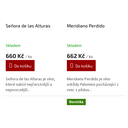
Señora de las Alturas
Meridiano Perdido
Skladem
Skladem
660 Kč
662 Kč
/ ks
/ ks
Do košíku
Do košíku
Señora de las Alturas je víno,
Meridiano Perdido je víno
které nabízí nejčerstvější a
odrůdy Palomino pocházející z
nejovocnější...
vinic s půdou...
Novinka