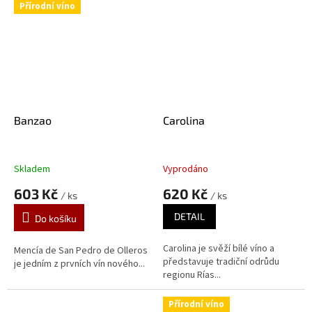
Přírodní víno
Banzao
Carolina
Skladem
Vyprodáno
603 Kč
620 Kč
/ ks
/ ks
DETAIL
Do košíku
Carolina je svěží bílé víno a
Mencía de San Pedro de Olleros
představuje tradiční odrůdu
je jedním z prvních vín nového...
regionu Rías...
Přírodní víno