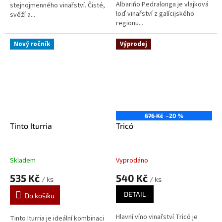
Albariňo Pedralonga je vlajková
hvězdiček.
stejnojmenného vinařství. Čisté,
loď vinařství z galícijského
svěží a...
regionu...
Nový ročník
Výprodej
676 Kč
–20 %
Tinto Iturria
Tricó
Skladem
Vyprodáno
535 Kč
540 Kč
/ ks
/ ks
DETAIL
Do košíku
Hlavní víno vinařství Tricó je
Tinto Iturria je ideální kombinaci