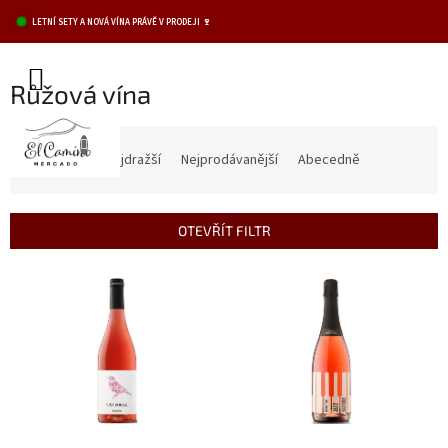
Přejít
LETNÍ SETY A NOVÁ VÍNA PRÁVĚ V PRODEJI 🍷
na
obsah
NÁKUPNÍ
Růžová vína
KOŠÍK
Ř
a
Nejlevnější
Nejdražší
Nejprodávanější
Abecedně
z
e
n
OTEVŘÍT FILTR
í
p
V
r
ý
o
p
d
i
u
s
k
p
t
r
ů
o