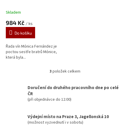
Skladem
984 Kč
/ ks
Do košíku
Řada vín Mónica Fernández je
poctou sestře bratrů Mónice,
která byla...
3
položek celkem
O
v
l
Doručení do druhého pracovního dne po celé
á
ČR
d
(při objednávce do 12:00)
a
c
í
Výdejní místo na Praze 3, Jagellonská 10
p
(možnost vyzvednutí i v sobotu)
r
v