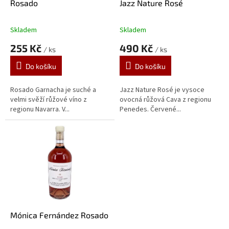
d
Rosado
Jazz Nature Rosé
u
k
Skladem
Skladem
Průměrné
Průměrné
t
hodnocení
hodnocení
255 Kč
490 Kč
ů
/ ks
/ ks
produktu
produktu
je
je
Do košíku
Do košíku
5,0
5,0
z
z
5
5
Rosado Garnacha je suché a
Jazz Nature Rosé je vysoce
hvězdiček.
hvězdiček.
velmi svěží růžové víno z
ovocná růžová Cava z regionu
regionu Navarra. V...
Penedes. Červené...
Mónica Fernández Rosado