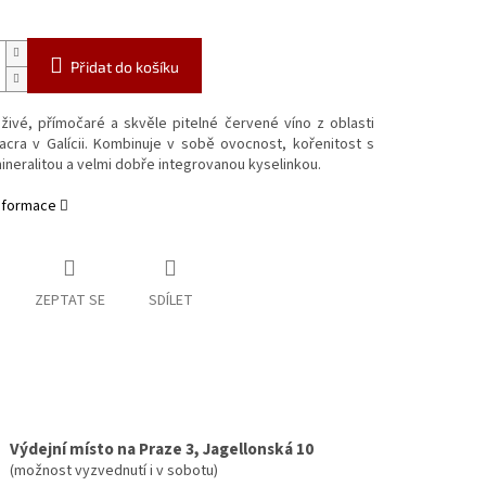
Přidat do košíku
živé, přímočaré a skvěle pitelné červené víno z oblasti
acra v Galícii. Kombinuje v sobě ovocnost, kořenitost s
neralitou a velmi dobře integrovanou kyselinkou.
informace
ZEPTAT SE
SDÍLET
Výdejní místo na Praze 3, Jagellonská 10
(možnost vyzvednutí i v sobotu)