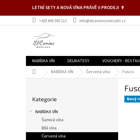
Přejít
LETNÍ SETY A NOVÁ VÍNA PRÁVĚ V PRODEJI 🍷
na
obsah
+420 606 500 112
info@elcaminomercado.cz
NABÍDKA VÍN
DELIKATESY
VOUCHERY - RESTA
Domů
NABÍDKA VÍN
Červená vína
Fusco
P
Fus
o
Přeskočit
s
Kategorie
kategorie
Nový r
t
r
NABÍDKA VÍN
a
Šumivá vína
n
Bílá vína
n
í
Červená vína