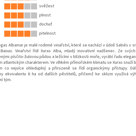
svěžest
plnost
dochuť
pitelnost
gas Albamar je malé rodinné vinařství, které se nachází v údolí Salnés v s
 Baixas. Vinařství řídí Xurxo Alba, mladý inovativní nadšenec. Ze svých
enými písčito-žulovou půdou a ležícími v blízkosti moře, vyrábí řadu
elegan
ým atlantickým charakterem. Ve vlhkém přímořském klimatu se Xurxo snaží b
m co nejvíce ohleduplný a přirozeně se řídí organickýmy přístupy. Dá
ny ekvivalentu 6 ha od dalších pěstitelů, přičemž ke sklizni využívá vý
ní tým.