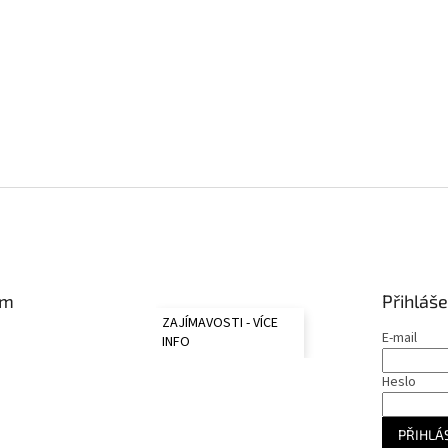
am
Přihláše
ZAJÍMAVOSTI - VÍCE
E-mail
INFO
Heslo
PŘIHLÁS