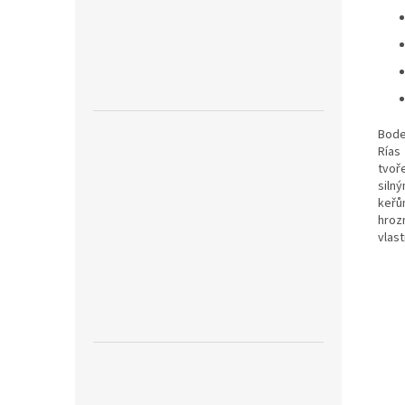
Bode
Rías
tvoř
siln
keřů
hroz
vlast