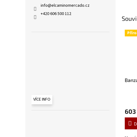
info
@
elcaminomercado.cz
+420 606 500 112
Souvi
Příro
Banz
VÍCE INFO
603
D