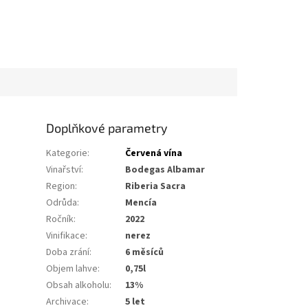
Doplňkové parametry
Kategorie
:
Červená vína
Vinařství
:
Bodegas Albamar
Region
:
Riberia Sacra
Odrůda
:
Mencía
Ročník
:
2022
Vinifikace
:
nerez
Doba zrání
:
6 měsíců
Objem lahve
:
0,75l
Obsah alkoholu
:
13%
Archivace
:
5 let