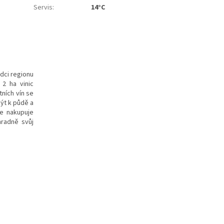
Servis
:
14°C
rdci regionu
 2 ha vinic
tních
vín se
ýt k půdě a
le nakupuje
hradně svůj