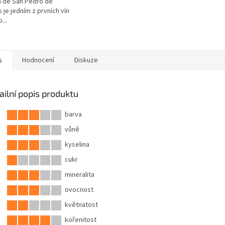
 de San Pedro de
s je jedním z prvních vín
...
s
Hodnocení
Diskuze
ailní popis produktu
barva
vůně
kyselina
cukr
mineralita
ovocnost
květnatost
kořenitost