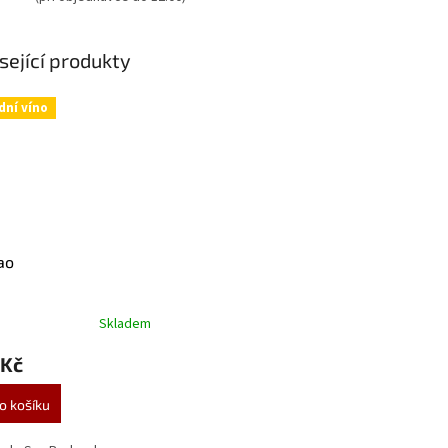
sející produkty
dní víno
ao
Skladem
 Kč
o košíku