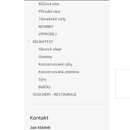
p
Růžová vína
a
Přírodní vína
n
Tématické sety
e
NOVINKY
l
VÝPRODEJ
DELIKATESY
Olivové oleje
Uzeniny
Konzervované ryby
Konzervovaná zelenina
Sýry
Balíčky
VOUCHERY - RESTAURACE
Kontakt
Jan Sládek