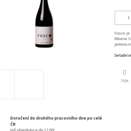
hvězdiček.
Fusco je 
Riberia S
jemnou mi
Detailní 
TISK
Doručení do druhého pracovního dne po celé
ČR
(při objednávce do 12:00)