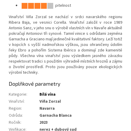
pitelnost
Vinařství Viña Zorzal se nachází v srdci navarského regionu
Ribera Baja, ve vesnici Corella. Vinařství založil v roce 1989
Antonio Sanz, v jeho snu o výrobě vlastních vín v Navaře aktuálně
pokračují Antoniovi tři synové. Tamní vinice s odrůdami zejména
Garnacha a Graciano mají jedinečné kvalitativní faktory. Leží totiž
v kopcích s vyšší nadmořskou výškou, jsou ohraničeny údolím
řeky Ebro a pohořím Sistema Ibérico a dominují zde kamenité
půdy. Všechna vína vinařství jsou výsledkem jasného závazku
respektovat tradici s použitím výhradně místních hroznů a zájmu
o životní prostředí. Proto jsou používány pouze ekologických
výrobní techniky.
Doplňkové parametry
Kategorie
:
Bílá vína
Vinařství
:
Viña Zorzal
Region
:
Navarra
Odrůda
:
Garnacha Blanca
Ročník
:
2023
Vinifikace
:
nerez + dubový sud