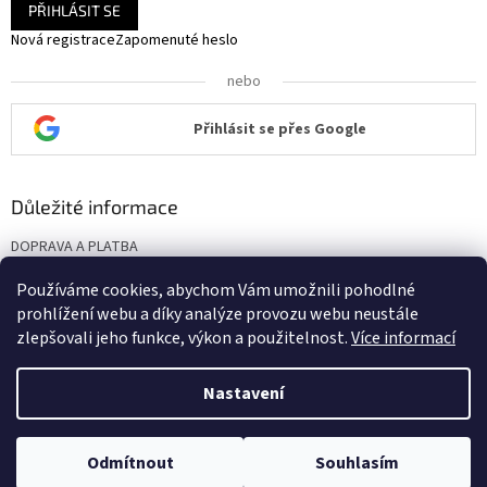
PŘIHLÁSIT SE
Nová registrace
Zapomenuté heslo
nebo
Přihlásit se přes Google
Důležité informace
DOPRAVA A PLATBA
KONTAKT
Používáme cookies, abychom Vám umožnili pohodlné
Obchodní podmínky
prohlížení webu a díky analýze provozu webu neustále
Podmínky ochrany osobních údajů
zlepšovali jeho funkce, výkon a použitelnost.
Více informací
Nastavení
Vytvořil Shoptet
Odmítnout
Souhlasím