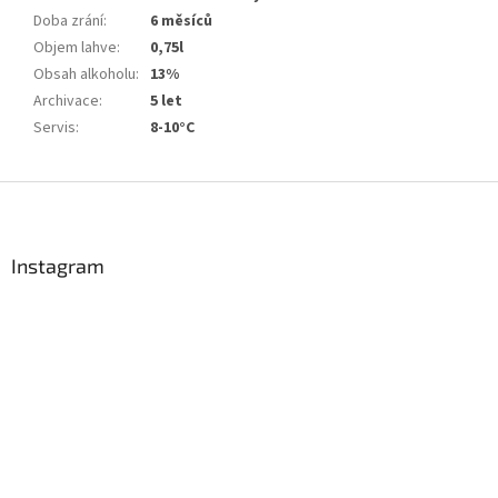
Doba zrání
:
6 měsíců
Objem lahve
:
0,75l
Obsah alkoholu
:
13%
Archivace
:
5 let
Servis
:
8-10°C
Z
á
p
a
Instagram
t
í