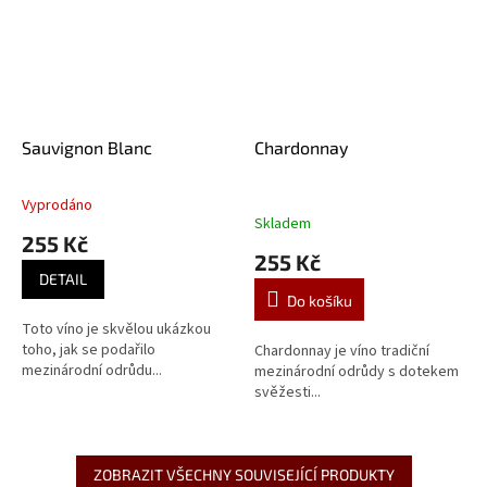
Sauvignon Blanc
Chardonnay
Vyprodáno
Průměrné
Skladem
hodnocení
255 Kč
produktu
255 Kč
je
DETAIL
5,0
Do košíku
z
Toto víno je skvělou ukázkou
5
toho, jak se podařilo
Chardonnay je víno tradiční
hvězdiček.
mezinárodní odrůdu...
mezinárodní odrůdy s dotekem
svěžesti...
ZOBRAZIT VŠECHNY SOUVISEJÍCÍ PRODUKTY