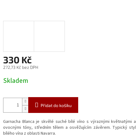
330 Kč
272,73 Kč bez DPH
Měrná
Skladem
cena:
Přidat do košíku
Garnacha Blanca je skvělé suché bílé víno s výraznými květnatými a
ovocnými tóny, středním tělem a osvěžujícím závěrem. Typický styl
bílého vína z oblasti Navarra.