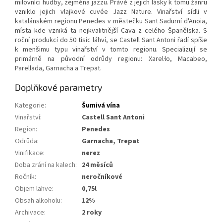
milovníci hudby, zejména jazzu. Právě z jejich lásky k tomu žánru
vzniklo jejich vlajkové cuvée Jazz Nature. Vinařství sídli v
katalánském regionu Penedes v městečku Sant Sadurní d'Anoia,
místa kde vzniká ta nejkvalitnější Cava z celého Španělska. S
roční produkcí do 50 tisíc láhví, se Castell Sant Antoni řadí spíše
k menšimu typu vinařství v tomto regionu. Specializují se
primárně na původní odrůdy regionu: Xarel·lo, Macabeo,
Parellada, Garnacha a Trepat.
Doplňkové parametry
Kategorie
:
Šumivá vína
Vinařství
:
Castell Sant Antoni
Region
:
Penedes
Odrůda
:
Garnacha, Trepat
Vinifikace
:
nerez
Doba zrání na kalech
:
24 měsíců
Ročník
:
neročníkové
Objem lahve
:
0,75l
Obsah alkoholu
:
12%
Archivace
:
2 roky