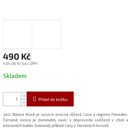
490 Kč
404,96 Kč bez DPH
Měrná
Skladem
cena:
Přidat do košíku
Jazz Nature Rosé je vysoce ovocná růžová Cava z regionu Penedes.
Červené ovoce je dominatní, navíc v doprovodu svěžesti v chuti a
intezivních bublin. Dokonalý příklad Cavy z červených hroznů.