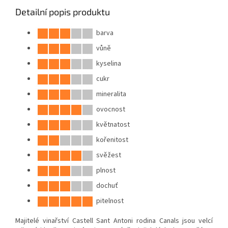
Detailní popis produktu
barva
vůně
kyselina
cukr
mineralita
ovocnost
květnatost
kořenitost
svěžest
plnost
dochuť
pitelnost
Majitelé vinařství Castell Sant Antoni rodina Canals jsou velcí