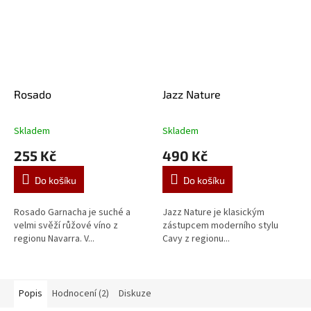
Rosado
Jazz Nature
Skladem
Skladem
Průměrné
Průměrné
hodnocení
hodnocení
255 Kč
490 Kč
produktu
produktu
je
je
Do košíku
Do košíku
5,0
5,0
z
z
5
5
Rosado Garnacha je suché a
Jazz Nature je klasickým
hvězdiček.
hvězdiček.
velmi svěží růžové víno z
zástupcem moderního stylu
regionu Navarra. V...
Cavy z regionu...
Popis
Hodnocení (2)
Diskuze