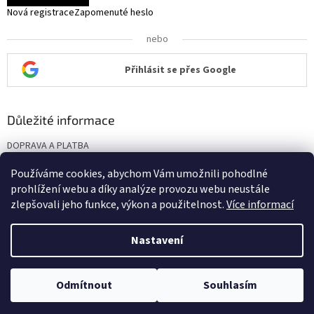
Nová registrace
Zapomenuté heslo
nebo
Přihlásit se přes Google
Důležité informace
DOPRAVA A PLATBA
KONTAKT
Používáme cookies, abychom Vám umožnili pohodlné
Obchodní podmínky
prohlížení webu a díky analýze provozu webu neustále
Podmínky ochrany osobních údajů
zlepšovali jeho funkce, výkon a použitelnost.
Více informací
Nastavení
Vytvořil Shoptet
Odmítnout
Souhlasím
Copyright 2026
Mercado de El Camino
. Všechna práva vyhrazena.