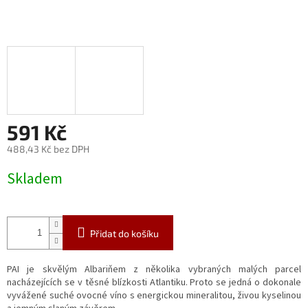
591 Kč
488,43 Kč bez DPH
Měrná
Skladem
cena:
Přidat do košíku
PAI je skvělým Albariňem z několika vybraných malých parcel
nacházejících se v těsné blízkosti Atlantiku. Proto se jedná o dokonale
vyvážené suché ovocné víno s energickou mineralitou, živou kyselinou