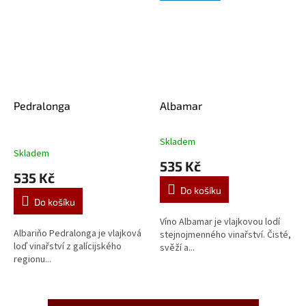
Pedralonga
Albamar
Skladem
Průměrné
Skladem
hodnocení
535 Kč
produktu
535 Kč
je
Do košíku
5,0
Do košíku
z
5
Víno Albamar je vlajkovou lodí
Albariňo Pedralonga je vlajková
hvězdiček.
stejnojmenného vinařství. Čisté,
loď vinařství z galícijského
svěží a...
regionu...