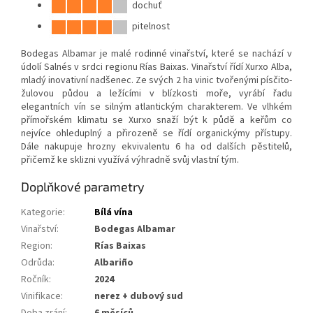
dochuť
pitelnost
Bodegas Albamar je malé rodinné vinařství, které se nachází v
údolí Salnés v srdci regionu Rías Baixas. Vinařství řídí Xurxo Alba,
mladý inovativní nadšenec. Ze svých 2 ha vinic tvořenými písčito-
žulovou půdou a ležícími v blízkosti moře, vyrábí řadu
elegantních
vín se silným atlantickým charakterem. Ve vlhkém
přímořském klimatu se Xurxo snaží být k půdě a keřům co
nejvíce ohleduplný a přirozeně se řídí organickýmy přístupy.
Dále nakupuje hrozny ekvivalentu 6 ha od dalších pěstitelů,
přičemž ke sklizni využívá výhradně svůj vlastní tým.
Doplňkové parametry
Kategorie
:
Bílá vína
Vinařství
:
Bodegas Albamar
Region
:
Rías Baixas
Odrůda
:
Albariño
Ročník
:
2024
Vinifikace
:
nerez + dubový sud
Doba zrání
:
6 měsíců