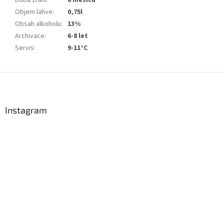
Objem lahve
:
0,75l
Obsah alkoholu
:
13%
Archivace
:
6-8 let
Servis
:
9-11°C
Z
á
p
a
Instagram
t
í