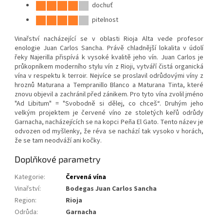
dochuť
pitelnost
Vinařství nacházející se v oblasti Rioja Alta vede profesor
enologie Juan Carlos Sancha. Právě chladnější lokalita v údolí
řeky Najerilla přispívá k vysoké kvalitě jeho vín. Juan Carlos je
průkopníkem moderního stylu vín z Rioji, vytváří čistá organická
vína v respektu k terroir. Nejvíce se proslavil odrůdovými víny z
hroznů Maturana a Tempranillo Blanco a Maturana Tinta, které
znovu objevil a zachránil před zánikem. Pro tyto vína zvolil jméno
"Ad Libitum" = "Svobodně si dělej, co chceš“. Druhým jeho
velkým projektem je červené víno ze stoletých keřů odrůdy
Garnacha, nacházejících se na kopci Peña El Gato. Tento název je
odvozen od myšlenky, že réva se nachází tak vysoko v horách,
že se tam neodváží ani kočky.
Doplňkové parametry
Kategorie
:
Červená vína
Vinařství
:
Bodegas Juan Carlos Sancha
Region
:
Rioja
Odrůda
:
Garnacha