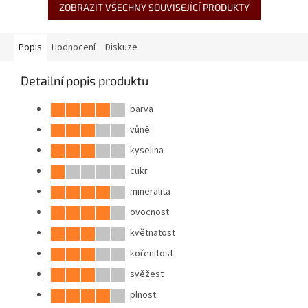
ZOBRAZIT VŠECHNY SOUVISEJÍCÍ PRODUKTY
Popis
Hodnocení
Diskuze
Detailní popis produktu
barva
vůně
kyselina
cukr
mineralita
ovocnost
květnatost
kořenitost
svěžest
plnost