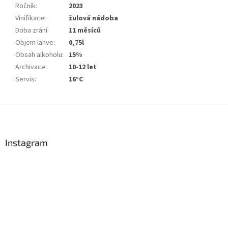
Ročník
:
2023
Vinifikace
:
žulová nádoba
Doba zrání
:
11 měsíců
Objem lahve
:
0,75l
Obsah alkoholu
:
15%
Archivace
:
10-12 let
Servis
:
16°C
Z
á
p
a
Instagram
t
í