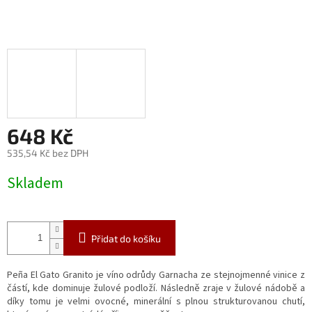
648 Kč
535,54 Kč bez DPH
Měrná
Skladem
cena:
Přidat do košíku
Peña El Gato Granito je víno odrůdy Garnacha ze stejnojmenné vinice z
částí, kde dominuje žulové podloží. Následně zraje v žulové nádobě a
díky tomu je velmi ovocné, minerální s plnou strukturovanou chutí,