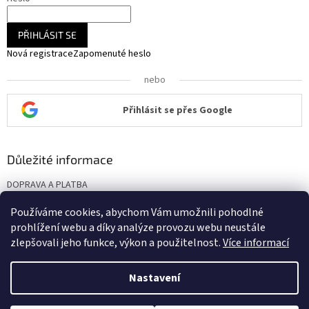
PŘIHLÁSIT SE
Nová registrace
Zapomenuté heslo
nebo
Přihlásit se přes Google
Důležité informace
DOPRAVA A PLATBA
KONTAKT
Používáme cookies, abychom Vám umožnili pohodlné
Obchodní podmínky
prohlížení webu a díky analýze provozu webu neustále
Podmínky ochrany osobních údajů
zlepšovali jeho funkce, výkon a použitelnost.
Více informací
Nastavení
Vytvořil Shoptet