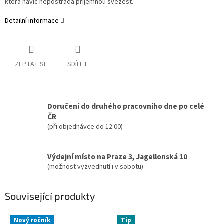
která navíc nepostrádá příjemnou svěžest.
Detailní informace
ZEPTAT SE
SDÍLET
Doručení do druhého pracovního dne po celé
ČR
(při objednávce do 12:00)
Výdejní místo na Praze 3, Jagellonská 10
(možnost vyzvednutí i v sobotu)
Související produkty
Nový ročník
Tip