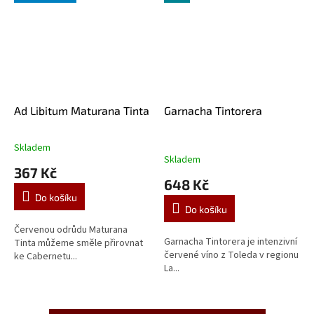
Ad Libitum Maturana Tinta
Garnacha Tintorera
Skladem
Průměrné
Skladem
hodnocení
367 Kč
produktu
648 Kč
je
Do košíku
5,0
Do košíku
z
5
Červenou odrůdu Maturana
Garnacha Tintorera je intenzivní
hvězdiček.
Tinta můžeme směle přirovnat
červené víno z Toleda v regionu
ke Cabernetu...
La...