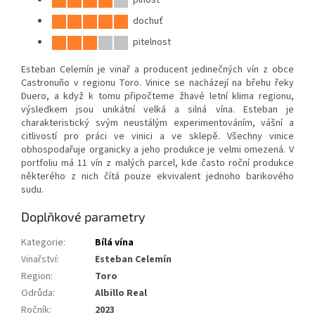
dochuť
pitelnost
Esteban Celemín je vinař a producent jedinečných vín z obce
Castronuño v regionu Toro. Vinice se nacházejí na břehu řeky
Duero, a když k tomu připočteme žhavé letní klima regionu,
výsledkem jsou unikátní velká a silná vína.
Esteban je
charakteristický svým neustálým experimentováním, vášní a
citlivostí
pro práci ve vinici a ve sklepě. Všechny vinice
obhospodařuje organicky a jeho produkce je velmi omezená. V
portfoliu má 11 vín z malých parcel, kde často roční produkce
některého z nich čítá pouze ekvivalent jednoho barikového
sudu.
Doplňkové parametry
Kategorie
:
Bílá vína
Vinařství
:
Esteban Celemín
Region
:
Toro
Odrůda
:
Albillo Real
Ročník
:
2023