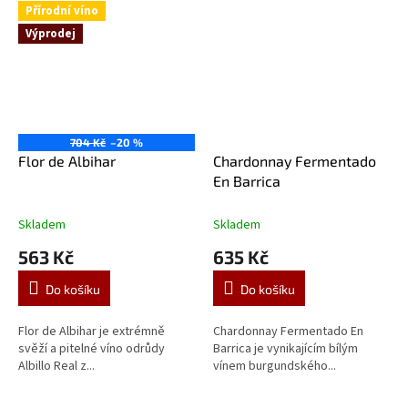
Přírodní víno
Výprodej
704 Kč
–20 %
Flor de Albihar
Chardonnay Fermentado
En Barrica
Skladem
Skladem
563 Kč
635 Kč
Do košíku
Do košíku
Flor de Albihar je extrémně
Chardonnay Fermentado En
svěží a pitelné víno odrůdy
Barrica je vynikajícím bílým
Albillo Real z...
vínem burgundského...