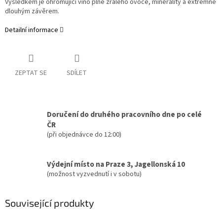
Výsledkem je ohromující víno plné zralého ovoce, minerality a extrémně
dlouhým závěrem.
Detailní informace
ZEPTAT SE
SDÍLET
Doručení do druhého pracovního dne po celé
ČR
(při objednávce do 12:00)
Výdejní místo na Praze 3, Jagellonská 10
(možnost vyzvednutí i v sobotu)
Související produkty