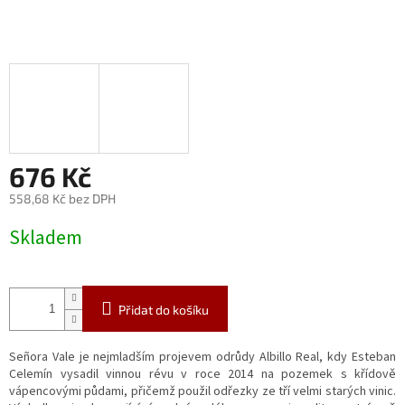
676 Kč
558,68 Kč bez DPH
Měrná
Skladem
cena:
Přidat do košíku
Señora Vale je nejmladším projevem odrůdy Albillo Real, kdy Esteban
Celemín vysadil vinnou révu v roce 2014 na pozemek s křídově
vápencovými půdami, přičemž použil odřezky ze tří velmi starých vinic.