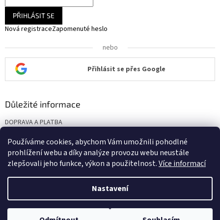
PŘIHLÁSIT SE
Nová registrace
Zapomenuté heslo
nebo
Přihlásit se přes Google
Důležité informace
DOPRAVA A PLATBA
KONTAKT
Používáme cookies, abychom Vám umožnili pohodlné
Obchodní podmínky
prohlížení webu a díky analýze provozu webu neustále
Podmínky ochrany osobních údajů
zlepšovali jeho funkce, výkon a použitelnost.
Více informací
Nastavení
Vytvořil Shoptet