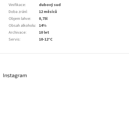
Vinifikace
:
dubový sud
Doba zrání
:
12 měsíců
Objem lahve
:
0,75l
Obsah alkoholu
:
14%
Archivace
:
10 let
Servis
:
10-12°C
Z
á
p
a
Instagram
t
í