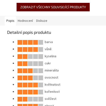
ZOBRAZIT VŠECHNY SOUVISEJÍCÍ PRODUKTY
Popis
Hodnocení
Diskuze
Detailní popis produktu
barva
vůně
kyselina
cukr
mineralita
ovocnost
květnatost
kořenitost
svěžest
plnost