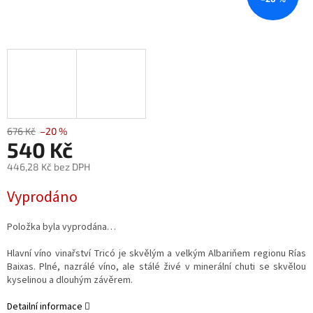
676 Kč
–20 %
540 Kč
446,28 Kč bez DPH
Měrná
Vyprodáno
cena:
Položka byla vyprodána…
Hlavní víno vinařství Tricó je skvělým a velkým Albariňem regionu Rías
Baixas. Plné, nazrálé víno, ale stálé živé v minerální chuti se skvělou
kyselinou a dlouhým závěrem.
Detailní informace