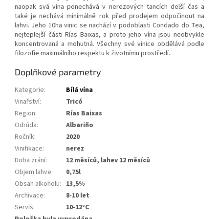
naopak svá vína ponechává v nerezových tancích delší čas a
také je nechává minimálně rok před prodejem odpočinout na
lahvi. Jeho 10ha vinic se nachází v podoblasti Condado do Tea,
nejteplejší části Rías Baixas, a proto jeho vína jsou neobvykle
koncentrovaná a mohutná. Všechny své vinice obdělává podle
filozofie maximálního respektu k životnímu prostředí.
Doplňkové parametry
Kategorie
:
Bílá vína
Vinařství
:
Tricó
Region
:
Rías Baixas
Odrůda
:
Albariño
Ročník
:
2020
Vinifikace
:
nerez
Doba zrání
:
12 měsíců, lahev 12 měsíců
Objem lahve
:
0,75l
Obsah alkoholu
:
13,5%
Archivace
:
8-10 let
Servis
:
10-12°C
Položka byla vyprodána…