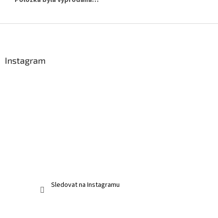
Z
á
p
a
Instagram
t
í
Sledovat na Instagramu