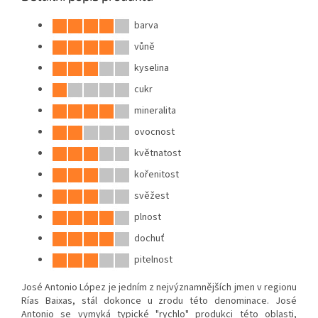
barva
vůně
kyselina
cukr
mineralita
ovocnost
květnatost
kořenitost
svěžest
plnost
dochuť
pitelnost
José Antonio López je jedním z nejvýznamnějších jmen v regionu
Rías Baixas, stál dokonce u zrodu této denominace. José
Antonio se vymyká typické "rychlo" produkci této oblasti,