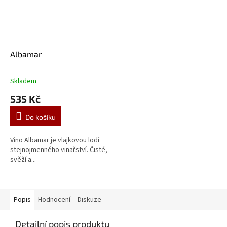
Albamar
Skladem
Průměrné
hodnocení
535 Kč
produktu
je
Do košíku
5,0
z
5
Víno Albamar je vlajkovou lodí
hvězdiček.
stejnojmenného vinařství. Čisté,
svěží a...
Popis
Hodnocení
Diskuze
Detailní popis produktu