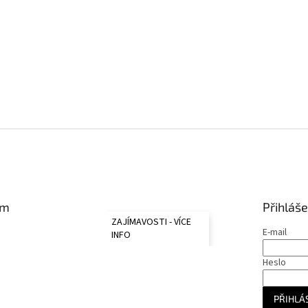
am
Přihláše
ZAJÍMAVOSTI - VÍCE
E-mail
INFO
Heslo
PŘIHLÁS