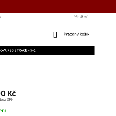
MÍNKY OCHRANY OSOBNÍCH ÚDAJŮ
Přihlášení
NÁKUPNÍ
Prázdný košík
KOŠÍK
OVÁ REGISTRACE = 5+1
00 Kč
 bez DPH
dem