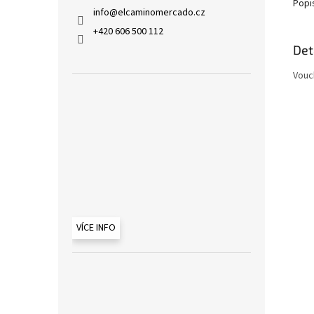
Popi
info
@
elcaminomercado.cz
+420 606 500 112
Det
Vouc
VÍCE INFO