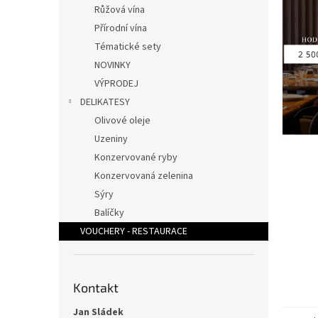
p
Růžová vína
a
Přírodní vína
n
Tématické sety
e
NOVINKY
l
VÝPRODEJ
DELIKATESY
Olivové oleje
Uzeniny
Konzervované ryby
Konzervovaná zelenina
Sýry
Balíčky
VOUCHERY - RESTAURACE
Kontakt
Jan Sládek